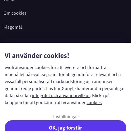
Om cookies
Klagomål
Vi använder cookies!
Copyright
2026
Sensor Försäkring Norden AB
Timmermansgatan
22
,
972 33
Luleå
evoli använder cookies för att leverera och förbättra
. Org.nr: 559056-6500.
innehållet på evoli.se, samt för att genomföra relevant och i
Sensor Försäkring Norden AB har tillstånd och står under tillsyn
vissa fall personaliserad marknadsföring och annonser
av Finansinspektionen. Försäkringsgivare är Dina Försäkring AB.
genom tredje parter. Läs hur Google hanterar din personliga
På denna webbplats används cookies för att bl.a. föra statistik,
data på sidan
integritet och användarvillkor
. Klicka på
hantera formulär och sessioner.
knappen för att godkänna att vi använder
cookies
Inställningar
Google Play och logotypen för Google Play är varumärken som
tillhör Google LLC.
OK, jag förstår